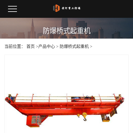
防爆桥式起重机
当前位置：
首页
>
产品中心
>
防爆桥式起重机
>