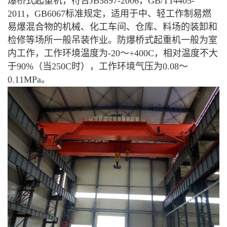
爆桥式起重机，符合JB5897-2006，GB/T14405-
2011，GB6067标准规定，适用于中、轻工作制易燃
易爆混合物的机械、化工车间、仓库、料场的装卸和
检修等场所一般吊装作业。防爆桥式起重机一般为室
内工作，工作环境温度为-20～+400C，相对温度不大
于90%（当250C时），工作环境气压为0.08～
0.11MPa。