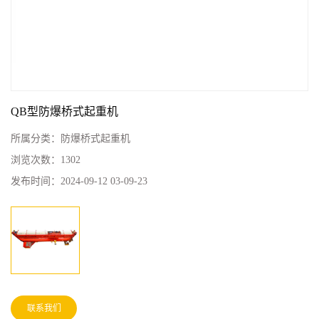
QB型防爆桥式起重机
所属分类：
防爆桥式起重机
浏览次数：
1302
发布时间：
2024-09-12 03-09-23
联系我们