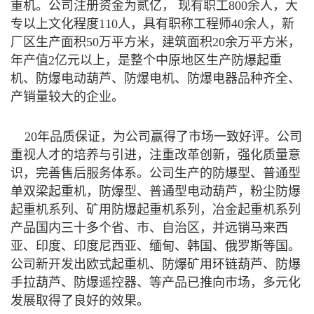
重机。公司注册资金为贰亿， 现有职工800余人，大
专以上文化程度110人，具有职称工程师40余人，新
厂区生产面积50万平方米，建筑面积20余万平方米，
年产值2亿元以上，是整个中原地区生产防爆起重
机、防爆电动葫芦、防爆电机、防爆电器品种齐全、
产销量较大的企业。
20年品质保证，为公司赢得了市场一致好评
。公司
重视人才的培养与引进，注重改革创新，强化质量意
识，完善售后服务体系。公司生产的防爆型、普通型
单双梁起重机，防爆型、普通型电动葫芦，粉尘防爆
起重机系列、矿用防爆起重机系列，冶金起重机系列
产品国内三十多个省、市、自治区，并远销马来西
亚、印度、印度尼西亚、缅甸、韩国、俄罗斯等国。
公司新开发出欧式起重机、防爆矿用环链葫芦、防爆
手拉葫芦、防爆遥控器、等产品已推向市场，多元化
发展取得了良好的效果。