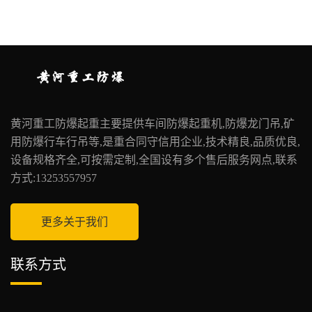
黄河重工防爆起重主要提供车间防爆起重机,防爆龙门吊,矿
用防爆行车行吊等,是重合同守信用企业,技术精良,品质优良,
设备规格齐全,可按需定制,全国设有多个售后服务网点,联系
方式:13253557957
更多关于我们
联系方式