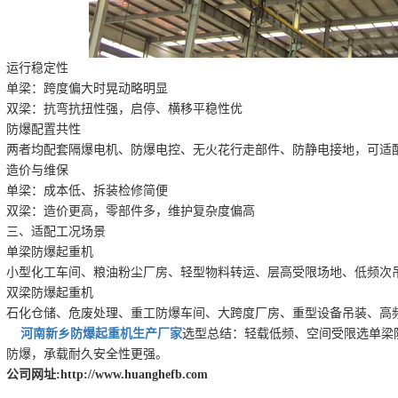
运行稳定性
单梁：跨度偏大时晃动略明显
双梁：抗弯抗扭性强，启停、横移平稳性优
防爆配置共性
两者均配套隔爆电机、防爆电控、无火花行走部件、防静电接地，可适配气
造价与维保
单梁：成本低、拆装检修简便
双梁：造价更高，零部件多，维护复杂度偏高
三、适配工况场景
单梁防爆起重机
小型化工车间、粮油粉尘厂房、轻型物料转运、层高受限场地、低频次
双梁防爆起重机
石化仓储、危废处理、重工防爆车间、大跨度厂房、重型设备吊装、高
河南新乡防爆起重机生产厂家
选型总结：轻载低频、空间受限选单梁
防爆，承载耐久安全性更强。
公司网址:http://www.huanghefb.com