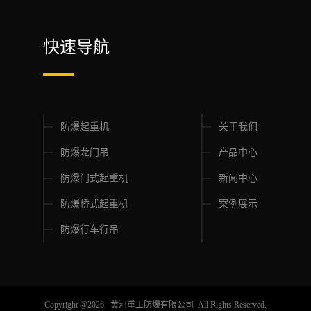
快速导航
防爆起重机
关于我们
防爆龙门吊
产品中心
防爆门式起重机
新闻中心
防爆桥式起重机
案例展示
防爆行车行吊
Copyright @
2026 黄河重工防爆有限公司 All Rights Reserved.