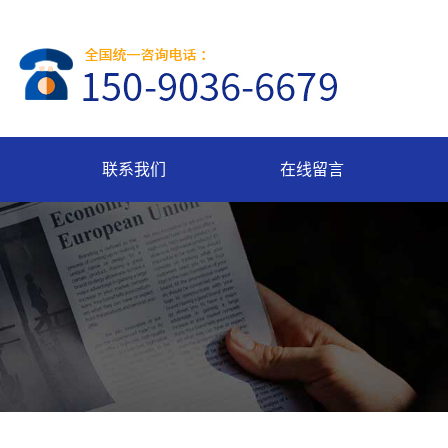
联系我们
在线留言