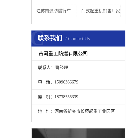
江苏南通防爆行车生产厂家
门式起重机销售厂家
C
联系我们
Contact Us
黄河重工防爆有限公司
联系人：曹经理
电 话：15090366679
座 机：18738555339
地 址：河南省新乡市长垣起重工业园区