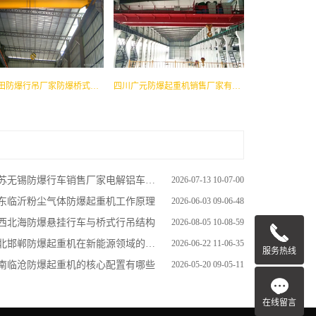
福建莆田防爆行吊厂家防爆桥式起重机选购指南
四川广元防爆起重机销售厂家有着良好的技术
无锡防爆行车销售厂家电解铝车间防爆起重机工作原理
2026-07-13 10-07-00
东临沂粉尘气体防爆起重机工作原理
2026-06-03 09-06-48
西北海防爆悬挂行车与桥式行吊结构
2026-08-05 10-08-59
北邯郸防爆起重机在新能源领域的创新应用
2026-06-22 11-06-35
服务热线
南临沧防爆起重机的核心配置有哪些
2026-05-20 09-05-11
在线留言