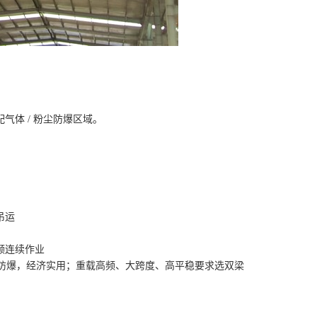
体 / 粉尘防爆区域。
吊运
频连续作业
防爆，经济实用；重载高频、大跨度、高平稳要求选双梁