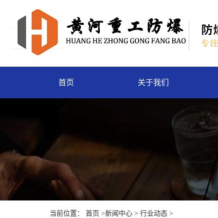
首页
关于我们
当前位置：
首页
>
新闻中心
>
行业动态
>