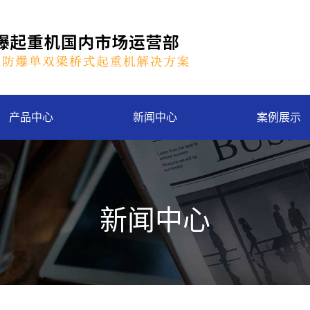
产品中心
新闻中心
案例展示
新闻中心