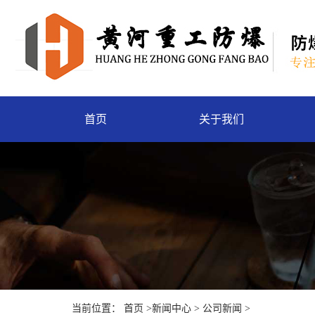
首页
关于我们
当前位置：
首页
>
新闻中心
>
公司新闻
>