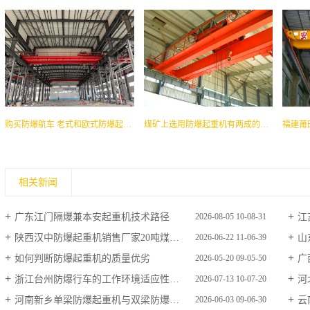
购买防爆航车 老式和欧式防爆起重机哪种更好
煤矿上选用防爆起重机有两成的老板都选错了
相关新闻
广东江门隔爆兼本安起重机技术路径
江苏
2026-08-05 10-08-31
陕西汉中防爆起重机销售厂家20吨煤矿井下防爆行车
山
2026-06-22 11-06-39
如何判断防爆起重机的质量优劣
广
2026-05-20 09-05-50
浙江台州防爆行车的工作环境适应性分析
河
2026-07-13 10-07-20
河南新乡单梁防爆起重机与双梁防爆行吊差异
云
2026-06-03 09-06-30