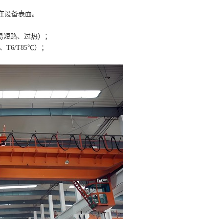
在设备表面。
后易短路、过热）；
T6/T85℃）；