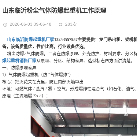
山东临沂粉尘气体防爆起重机工作原理
2026-06-03 09-06-48
283次
山东临沂防爆起重机厂家
13253557957主要提供：龙门吊出租
备，设备质量优，性价比高，行业设备优选。
粉尘防爆≠气体防爆，二者在防爆原理、外壳防护、材料要求、分区标
爆起重机销售厂家
从原理、分区、结构差异、选型标志四方面讲清楚。
一、防爆原理差异
1）气体防爆起重机（防 “气体爆炸”）
核心：把火花关在壳里，防止内部火焰窜出
环境：可燃气体 / 蒸汽 / 雾 + 空气，形成爆炸性混合气（如石化、油
原理（主流隔爆 Ex d）：