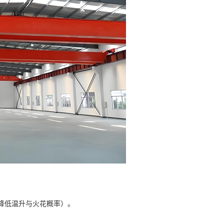
。
e（降低温升与火花概率）。