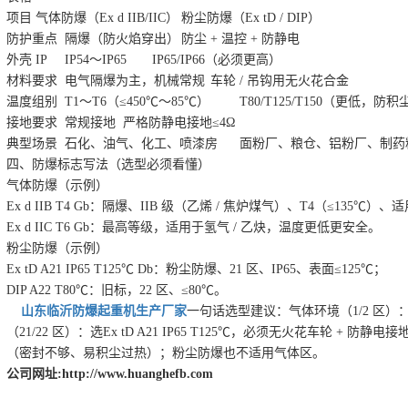
项目
气体防爆（Ex d IIB/IIC）
粉尘防爆（Ex tD / DIP）
防护重点
隔爆（防火焰穿出）
防尘 + 温控 + 防静电
外壳 IP
IP54～IP65
IP65/IP66（必须更高）
材料要求
电气隔爆为主，机械常规
车轮 / 吊钩用无火花合金
温度组别
T1～T6（≤450℃～85℃）
T80/T125/T150（更低，防
接地要求
常规接地
严格防静电接地≤4Ω
典型场景
石化、油气、化工、喷漆房
面粉厂、粮仓、铝粉厂、制药
四、防爆标志写法（选型必须看懂）
气体防爆（示例）
Ex d IIB T4 Gb：隔爆、IIB 级（乙烯 / 焦炉煤气）、T4（≤135℃）、适
Ex d IIC T6 Gb：最高等级，适用于氢气 / 乙炔，温度更低更安全。
粉尘防爆（示例）
Ex tD A21 IP65 T125℃ Db：粉尘防爆、21 区、IP65、表面≤125℃；
DIP A22 T80℃：旧标，22 区、≤80℃。
山东临沂防爆起重机生产厂家
一句话选型建议：气体环境（1/2 区）：选E
（21/22 区）：选Ex tD A21 IP65 T125℃，必须无火花车轮 
（密封不够、易积尘过热）；粉尘防爆也不适用气体区。
公司网址:http://www.huanghefb.com