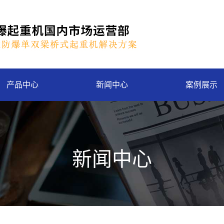
产品中心
新闻中心
案例展示
新闻中心