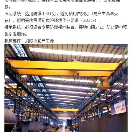
爆等级与环境匹配；接线时需使用防爆挠性管连接，严禁电缆裸
露。
照明系统：选用防爆 LED 灯，避免使用白炽灯（易产生高温火
花），照明亮度需满足危险环境作业要求（≥50lux）。
接地系统：必须设置专用防爆接地装置，接地电阻≤4Ω，防止静电积
聚引发爆炸。
机械部件：消除火花产生源