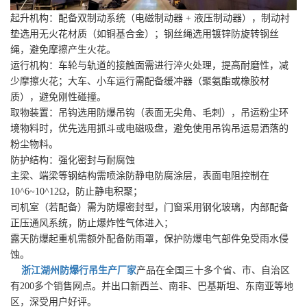
起升机构：配备双制动系统（电磁制动器 + 液压制动器），制动衬
垫选用无火花材质（如铜基合金）；钢丝绳选用镀锌防旋转钢丝
绳，避免摩擦产生火花。
运行机构：车轮与轨道的接触面需进行淬火处理，提高耐磨性，减
少摩擦火花；大车、小车运行需配备缓冲器（聚氨酯或橡胶材
质），避免刚性碰撞。
取物装置：吊钩选用防爆吊钩（表面无尖角、毛刺），吊运粉尘环
境物料时，优先选用抓斗或电磁吸盘，避免使用吊钩吊运易洒落的
粉尘物料。
防护结构：强化密封与耐腐蚀
主梁、端梁等钢结构需喷涂防静电防腐涂层，表面电阻控制在
10^6~10^12Ω，防止静电积聚；
司机室（若配备）需为防爆密封型，门窗采用钢化玻璃，内部配备
正压通风系统，防止爆炸性气体进入；
露天防爆起重机需额外配备防雨罩，保护防爆电气部件免受雨水侵
蚀。
浙江湖州防爆行吊生产厂家
产品在全国三十多个省、市、自治区
有200多个销售网点。并出口新西兰、南非、巴基斯坦、东南亚等地
区，深受用户好评。