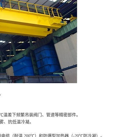
。
至 50℃温差下频繁吊装阀门、管道等精密部件。
盐雾、抗低温冷凝。
绝缘电缆（耐温 200℃）和防爆型加热器（-20℃防冷凝）。