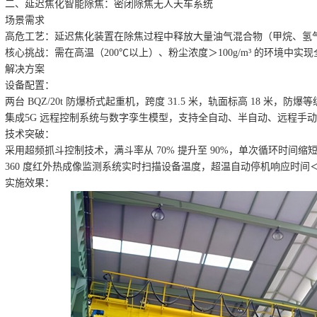
二、延迟焦化智能除焦：密闭除焦无人天车系统
场景需求
高危工艺：延迟焦化装置在除焦过程中释放大量油气混合物（甲烷、氢气，I
核心挑战：需在高温（200℃以上）、粉尘浓度＞100g/m³ 的环境中实
解决方案
设备配置：
两台 BQZ/20t 防爆桥式起重机，跨度 31.5 米，轨面标高 18 米，防爆等级
集成5G 远程控制系统与数字孪生模型，支持全自动、半自动、远程手
技术突破：
采用超频抓斗控制技术，满斗率从 70% 提升至 90%，单次循环时间缩短 
360 度红外热成像监测系统实时扫描设备温度，超温自动停机响应时间＜5
实施效果：