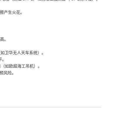
摩擦产生火花。
度高。
（如卫华无人天车系统）。
平。
演进（如欧超海工吊机）。
干预风险。