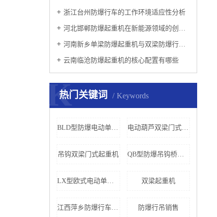
浙江台州防爆行车的工作环境适应性分析
河北邯郸防爆起重机在新能源领域的创新应用
河南新乡单梁防爆起重机与双梁防爆行吊差异
云南临沧防爆起重机的核心配置有哪些
K
热门关键词
Keywords
BLD型防爆电动单梁门式起重机‌
电动葫芦双梁门式起重机
‌吊钩双梁门式起重机
QB型防爆吊钩桥式起重机
LX型欧式电动单梁悬挂起重机
双梁起重机
江西萍乡防爆行车厂家
防爆行吊销售