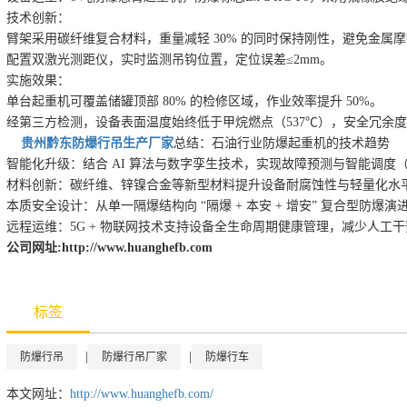
技术创新：
臂架采用碳纤维复合材料，重量减轻 30% 的同时保持刚性，避免金属
配置双激光测距仪，实时监测吊钩位置，定位误差≤2mm。
实施效果：
单台起重机可覆盖储罐顶部 80% 的检修区域，作业效率提升 50%。
经第三方检测，设备表面温度始终低于甲烷燃点（537℃），安全冗余
贵州黔东防爆行吊生产厂家
总结：石油行业防爆起重机的技术趋势
智能化升级：结合 AI 算法与数字孪生技术，实现故障预测与智能调度
材料创新：碳纤维、锌镍合金等新型材料提升设备耐腐蚀性与轻量化水
本质安全设计：从单一隔爆结构向 “隔爆 + 本安 + 增安” 复合型防爆
远程运维：5G + 物联网技术支持设备全生命周期健康管理，减少人工
公司网址:http://www.huanghefb.com
标签
|
|
防爆行吊
防爆行吊厂家
防爆行车
本文网址：
http://www.huanghefb.com/