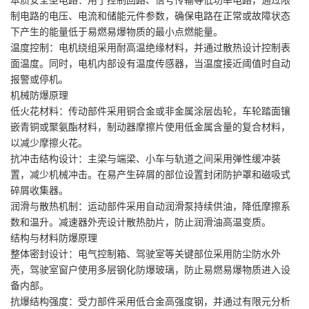
本质安全型电路：用于控制回路、信号传输等低功率电路，通过限
制电路的电压、电流和储能元件参数，确保电路在正常或故障状态
下产生的能量低于易燃易爆物质的最小点燃能量。
温度控制：电机绕组采用耐高温绝缘材料，并通过散热设计控制表
面温度。同时，电机内部设有温度传感器，当温度接近阈值时自动
报警或停机。
机械防爆原理
低火花材料：传动部件采用铜合金或非金属涂层齿轮，车轮踏面镶
嵌青铜或聚氨酯材料，制动器摩擦片使用低金属含量的复合材料，
以减少摩擦火花。
抗冲击结构设计：主梁与端梁、小车与轨道之间采用弹性缓冲装
置，减少机械冲击。在易产生碎屑的部位设置封闭防护罩和磁吸式
碎屑收集器。
润滑与散热机制：运动部件采用自动润滑泵持续供油，降低摩擦系
数和温升。减速器外壳设计散热肋片，防止润滑油高温变质。
结构与材料防爆原理
整体密封设计：电气控制箱、驾驶室等关键部位采用防尘防水外
壳，驾驶室窗户使用多层钢化防爆玻璃，防止易燃易爆物质进入设
备内部。
抗爆结构强度：受力部件采用低合金高强度钢，并通过有限元分析