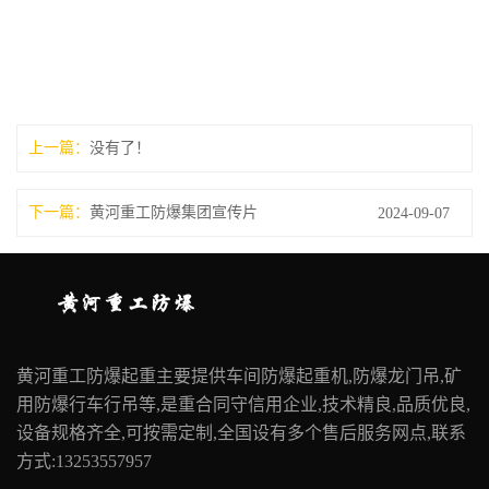
上一篇：
没有了！
下一篇：
黄河重工防爆集团宣传片
2024-09-07
黄河重工防爆起重主要提供车间防爆起重机,防爆龙门吊,矿
用防爆行车行吊等,是重合同守信用企业,技术精良,品质优良,
设备规格齐全,可按需定制,全国设有多个售后服务网点,联系
方式:13253557957