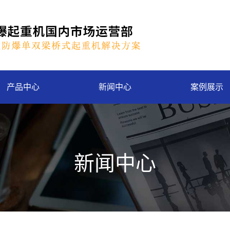
产品中心
新闻中心
案例展示
新闻中心