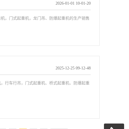
2026-01-01 10-01-20
式起重机，门式起重机，龙门吊、防爆起重机的生产销售
2025-12-25 09-12-48
架桥机，行车行吊，门式起重机、桥式起重机、防爆起重