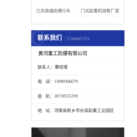
江苏南通防爆行车生产厂家
门式起重机销售厂家
C
联系我们
Contact Us
黄河重工防爆有限公司
联系人：曹经理
电 话：15090366679
座 机：18738555339
地 址：河南省新乡市长垣起重工业园区