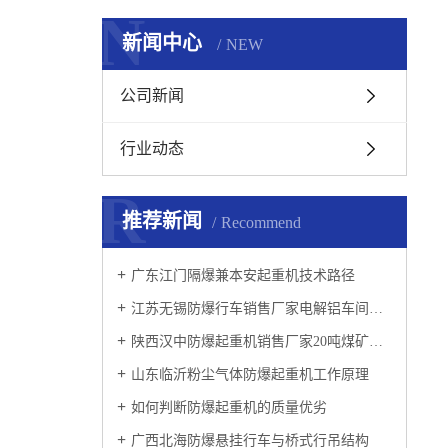
N
新闻中心
NEW
公司新闻
行业动态
R
推荐新闻
Recommend
广东江门隔爆兼本安起重机技术路径
江苏无锡防爆行车销售厂家电解铝车间防爆起重机工作原理
陕西汉中防爆起重机销售厂家20吨煤矿井下防爆行车
山东临沂粉尘气体防爆起重机工作原理
如何判断防爆起重机的质量优劣
广西北海防爆悬挂行车与桥式行吊结构