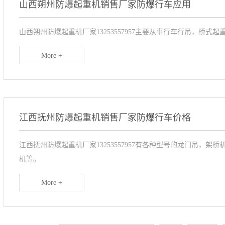
山西朔州防爆起重机销售厂家防爆行车应用
山西朔州防爆起重机厂家13253557957主要从事行车行吊，桥
More +
江西抚州防爆起重机销售厂家防爆行车价格
江西抚州防爆起重机厂家13253557957有各种型号的龙门吊，
机等。
More +