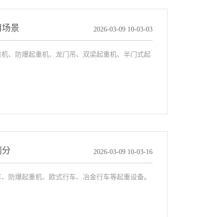
用场景
2026-03-09 10-03-03
式起重机、防爆起重机、龙门吊、双梁起重机、半门式起
划分
2026-03-09 10-03-16
车行车、防爆起重机、欧式行车、冶金行车等起重设备。