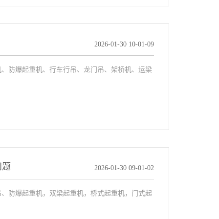
2026-01-30 10-01-09
起重机、防爆起重机、行车行吊、龙门吊、架桥机、运梁
问题
2026-01-30 09-01-02
车行吊、防爆起重机，双梁起重机，桥式起重机，门式起