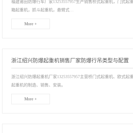
福建莆田防爆行车厂家13253557957生产销售桥式起重机，门
箱起重机，抓斗起重机，悬臂式…
More +
浙江绍兴防爆起重机销售厂家防爆行吊类型与配置
浙江绍兴防爆起重机厂家13253557957主营桥门式起重机、欧
起重机的制造、销售、安装。
More +