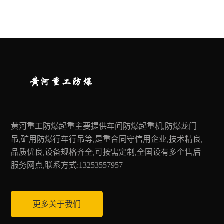
黄河重工防爆起重主要提供车间防爆起重机,防爆龙门
吊,矿用防爆行车行吊等,是重合同守信用企业,技术精良,
品质优良,设备规格齐全,可按需定制,全国设有多个售后
服务网点,联系方式:13253557957
更多关于我们