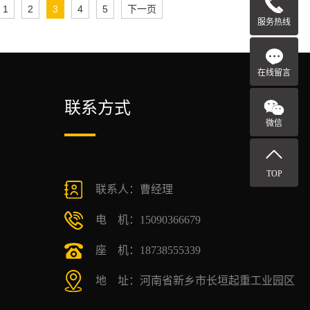
1
2
3
4
5
下一页
服务热线
在线留言
联系方式
微信
TOP
联系人：曹经理
电 机：15090366679
座 机：18738555339
地 址：河南省新乡市长垣起重工业园区